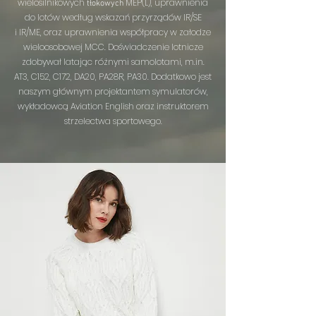
wielosilnikowych
MEP(L)
, uprawnienia
tłokowych
do lotów według wskazań przyrządów IR/SE
i IR/ME, oraz uprawnienia współpracy w załodze
wieloosobowej MCC. Doświadczenie lotnicze
zdobywał latając różnymi samolotami, m.in.
AT3, C152, C172, DA20, PA28R, PA30. Dodatkowo jest
naszym głównym projektantem symulatorów,
wykładowcą Aviation English oraz instruktorem
strzelectwa sportowego.