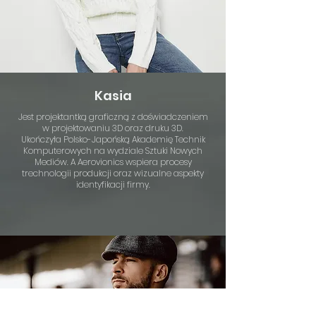
Kasia
Jest projektantką graficzną z doświadczeniem
w projektowaniu 3D oraz druku 3D.
Ukończyła Polsko-Japońską Akademię Technik
Komputerowych na wydziale Sztuki Nowych
Mediów. A Aerovionics wspiera procesy
trechnologii produkcji oraz wizualne aspekty
identyfikacji firmy.