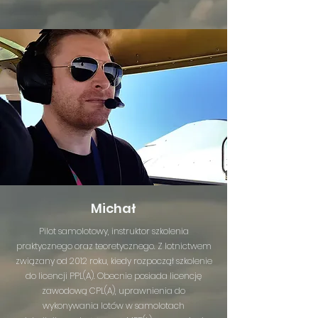
Michał
Pilot samolotowy, instruktor szkolenia
praktycznego oraz teoretycznego. Z lotnictwem
związany od 2012 roku, kiedy rozpoczął szkolenie
do licencji PPL(A). Obecnie posiada licencję
zawodową CPL(A), uprawnienia do
wykonywania lotów w samolotach