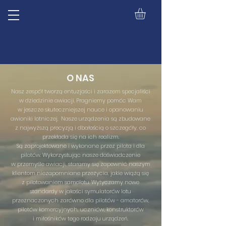
O NAS
Nasz zespół tworzą entuzjaści i zarazem specjaliści
w dziedzinie awiacji. Pragniemy pomóc Wam
w jeszcze skuteczniejszej nauce i opanowaniu
awioniki lotniczej. Nasze urządzenia są zbudowane
z najwyższą precyzją i dbałością o szczegóły, co
przekłada się na ich realizm.
Są zaprojektowane i wykonane przez pilota i dla
pilotów. Wykorzystując nasze doświadczenie
w przemyśle awiacji, staramy się zapewnić naszym
klientom niezapomniane przeżycia, jakie wiążą się
z pilotowaniem samolotu. Wytyczamy nowe
standardy w jakości symulatorów lotu
przeznaczonych zarówno dla pilotów - amatorów,
pilotów komercyjnych, uczniów, konstruktorów
i miłośników tego rodzaju urządzeń.