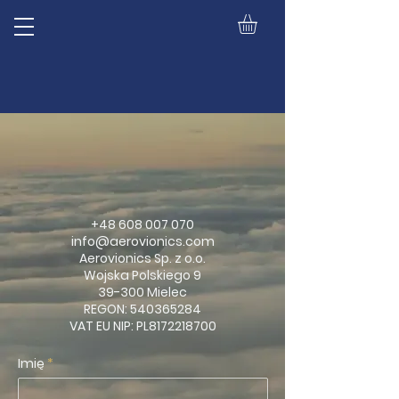
+48 608 007 070
info@aerovionics.com
Aerovionics Sp. z o.o.
Wojska Polskiego 9
39-300 Mielec
REGON:
540365284
VAT EU NIP: PL8172218700
Imię